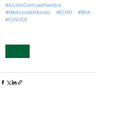
#AcciónContraelHambre
#MédicosdelMundo
#ECHO
#BHA
#COSUDE
Trabajos
Entradas recientes
Ver todo